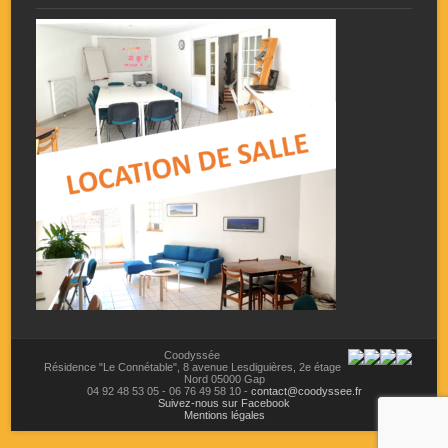
Coodyssée
Résidence "Le Connétable",
8 avenue Lesdiguières,
2e étage
Nord
05000
Gap
04 92 48 53 05
-
06 76 49 58 10
-
contact@coodyssee.fr
Suivez-nous sur Facebook
Mentions légales