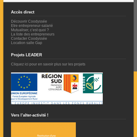
Accès direct
Découvrir Coodyssée
Etre entrepreneur-salarié
Mutualiser, c’est quoi ?
La liste des entrepreneurs
Contacter Coodyssée
Location salle Gap
Projets LEADER
Cliquez ici pour en savoir plus sur les projets
Vers l’alter-activité !