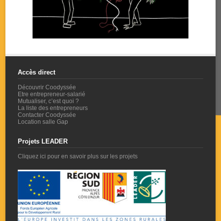
Accès direct
Découvrir Coodyssée
Etre entrepreneur-salarié
Mutualiser, c’est quoi ?
La liste des entrepreneurs
Contacter Coodyssée
Location salle Gap
Projets LEADER
Cliquez ici pour en savoir plus sur les projets