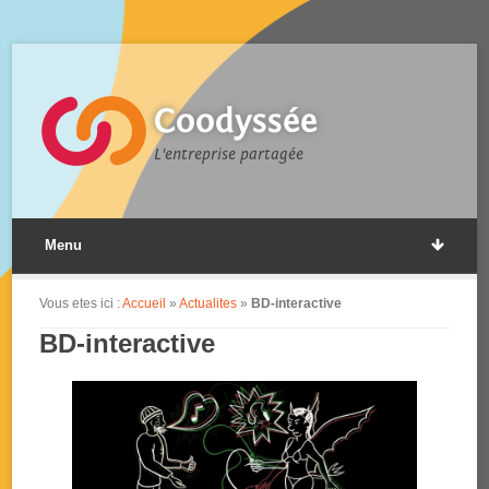
Coodyssée
L'entreprise partagée
Menu
Vous etes ici :
Accueil
»
Actualites
»
BD-interactive
BD-interactive