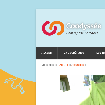
Coodyssée
L'entreprise partagée
Accueil
La Coopérative
Les En
Vous etes ici :
Accueil
»
Actualites
»