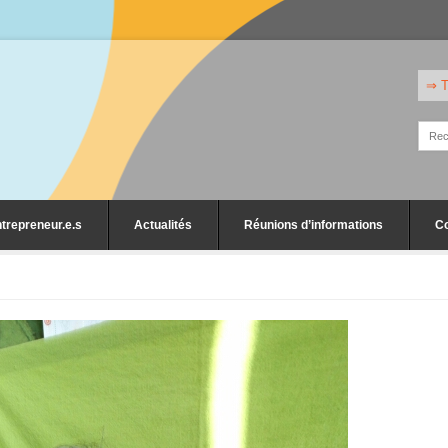
⇒ T
trepreneur.e.s
Actualités
Réunions d’informations
C