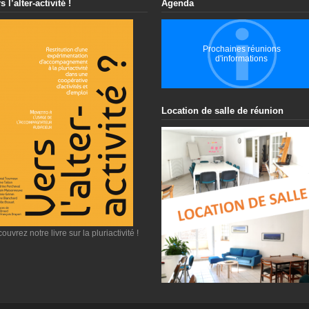
s l’alter-activité !
Agenda
Prochaines réunions
d'informations
Location de salle de réunion
ouvrez notre livre sur la pluriactivité !