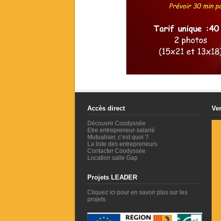
Accès direct
Ver
Découvrir Coodyssée
Etre entrepreneur-salarié
Mutualiser, c’est quoi ?
La liste des entrepreneurs
Contacter Coodyssée
Location salle Gap
Projets LEADER
Cliquez ici pour en savoir plus sur les
projets