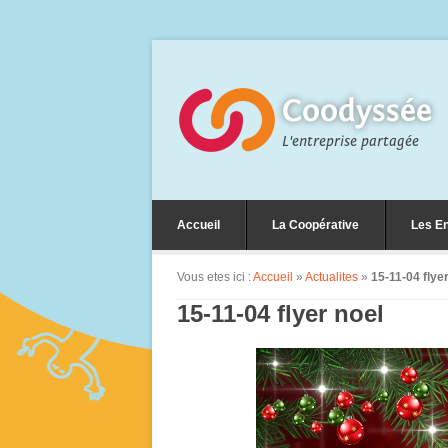
Coodyssée
L'entreprise partagée
Accueil
La Coopérative
Les En
Vous etes ici :
Accueil
»
Actualites
»
15-11-04 flye
15-11-04 flyer noel