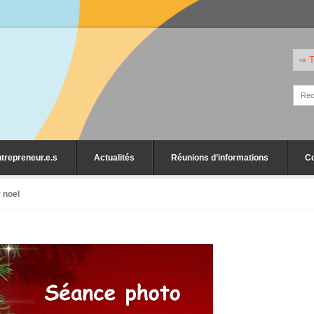
⇒ T
trepreneur.e.s
Actualités
Réunions d’informations
C
r noel