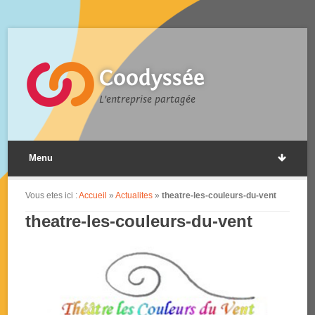
Coodyssée
L'entreprise partagée
Menu
Vous etes ici :
Accueil
»
Actualites
»
theatre-les-couleurs-du-vent
theatre-les-couleurs-du-vent