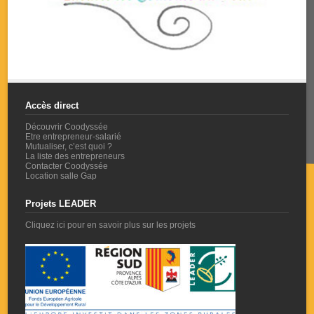
Accès direct
Découvrir Coodyssée
Etre entrepreneur-salarié
Mutualiser, c’est quoi ?
La liste des entrepreneurs
Contacter Coodyssée
Location salle Gap
Projets LEADER
Cliquez ici pour en savoir plus sur les projets