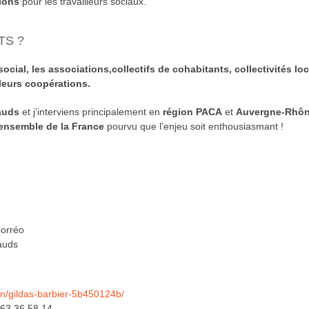
ions
pour les travailleurs sociaux.
TS ?
social,
les
associations,
collectifs
de cohabitants,
collectivités lo
leurs coopération
s
.
auds
et j’interviens principalement en
région PACA
et
Auvergne-Rhôn
’ensemble de la France
pourvu que l’enjeu soit enthousiasmant !
Corréo
auds
in/gildas-barbier-5b450124b/
 63 36 58 14