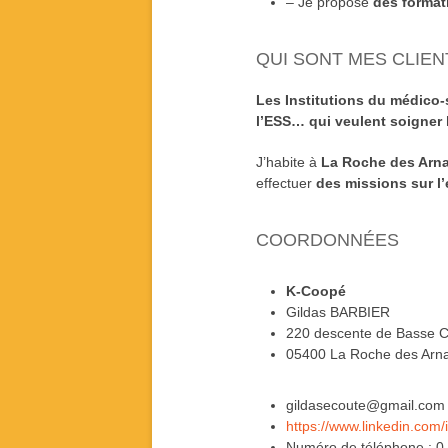
– Je propose
des format
QUI SONT MES CLIEN
Les
Institutions du médico-
l’ESS… qui veulent
soigner
J’habite à
La Roche des Arn
effectuer
des missions sur l
COORDONNÉES
K-Coopé
Gildas BARBIER
220 descente de Basse 
05400 La Roche des Arn
gildasecoute@gmail.com
https://www.linkedin.com/
Numéro de téléphone : 0