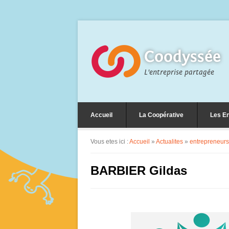
Coodyssée
L'entreprise partagée
Accueil
La Coopérative
Les En
Vous etes ici :
Accueil
»
Actualites
»
entrepreneurs
BARBIER Gildas