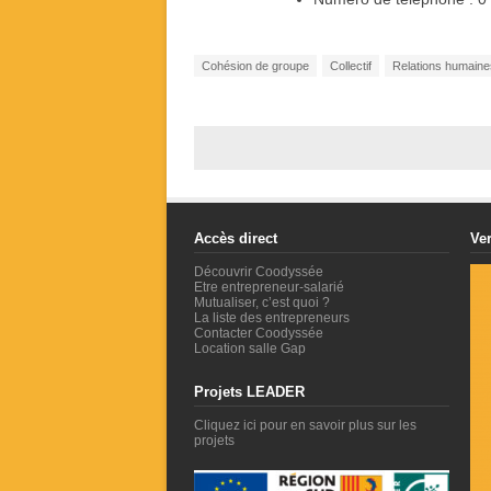
Cohésion de groupe
Collectif
Relations humaine
Accès direct
Ver
Découvrir Coodyssée
Etre entrepreneur-salarié
Mutualiser, c’est quoi ?
La liste des entrepreneurs
Contacter Coodyssée
Location salle Gap
Projets LEADER
Cliquez ici pour en savoir plus sur les
projets