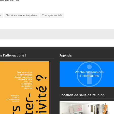
s
Services aux entreprises
Thérapie sociale
s l’alter-activité !
Agenda
Prochaines réunions
d'informations
Location de salle de réunion