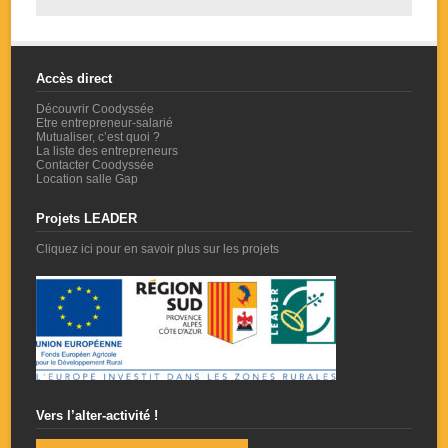
Accès direct
Découvrir Coodyssée
Etre entrepreneur-salarié
Mutualiser, c’est quoi ?
La liste des entrepreneurs
Contacter Coodyssée
Location salle Gap
Projets LEADER
Cliquez ici pour en savoir plus sur les projets
Vers l’alter-activité !