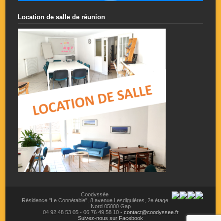
Location de salle de réunion
Coodyssée
Résidence "Le Connétable",
8 avenue Lesdiguières,
2e étage
Nord
05000
Gap
04 92 48 53 05
-
06 76 49 58 10
-
contact@coodyssee.fr
Suivez-nous sur Facebook