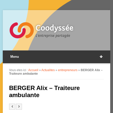
Coodyssée
L'entreprise partagée
Menu
Vous etes ici :
Accueil
»
Actualites
»
entrepreneurs
»
BERGER Alix –
Traiteure ambulante
BERGER Alix – Traiteure
ambulante