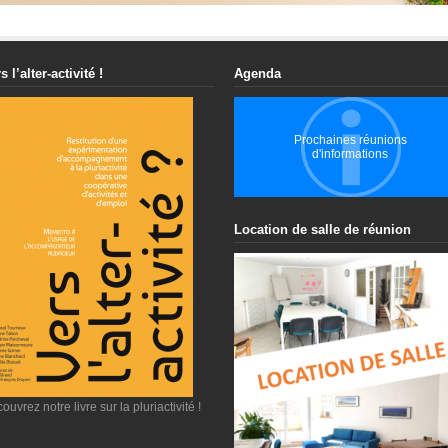
s l’alter-activité !
Agenda
Prochaines réunions
d'informations
Location de salle de réunion
ouvrez notre livre sur la pluriactivité !