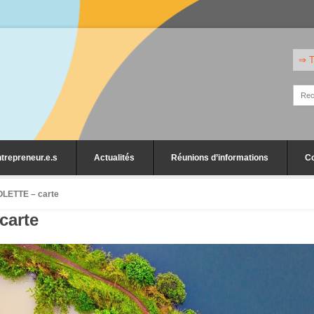
⇒ T
trepreneur.e.s
Actualités
Réunions d’informations
C
OLETTE – carte
carte