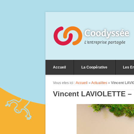
Coodyssée
L'entreprise partagée
Accueil
La Coopérative
Les En
Vous etes ici :
Accueil
»
Actualites
»
Vincent LAVI
Vincent LAVIOLETTE – 