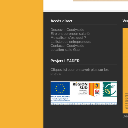
Accès direct
Ver
Découvrir Coodyssée
Etre entrepreneur-salarié
Mutualiser, c’est quoi ?
La liste des entrepreneurs
Contacter Coodyssée
Location salle Gap
Projets LEADER
Cliquez ici pour en savoir plus sur les
projets
Déc