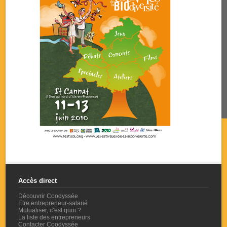
Accès direct
Découvrir Coodyssée
Etre entrepreneur-salarié
Mutualiser, c’est quoi ?
La liste des entrepreneurs
Contacter Coodyssée