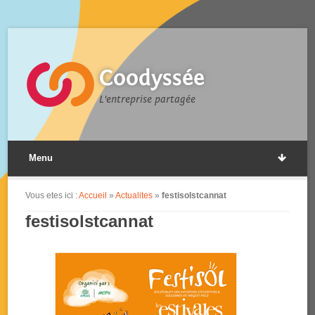
Coodyssée
L'entreprise partagée
Menu
Vous etes ici :
Accueil
»
Actualites
»
festisolstcannat
festisolstcannat