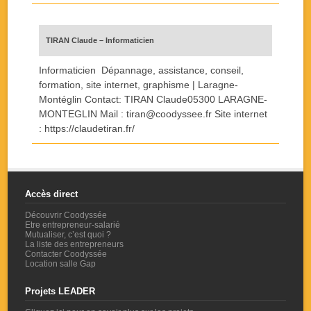
TIRAN Claude – Informaticien
Informaticien Dépannage, assistance, conseil,
formation, site internet, graphisme | Laragne-
Montéglin Contact: TIRAN Claude05300 LARAGNE-
MONTEGLIN Mail : tiran@coodyssee.fr Site internet
: https://claudetiran.fr/
Accès direct
Découvrir Coodyssée
Etre entrepreneur-salarié
Mutualiser, c’est quoi ?
La liste des entrepreneurs
Contacter Coodyssée
Location salle Gap
Projets LEADER