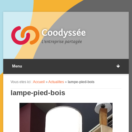
Coodyssée
L'entreprise partagée
Menu
Vous etes ici :
Accueil
»
Actualites
»
lampe-pied-bois
lampe-pied-bois