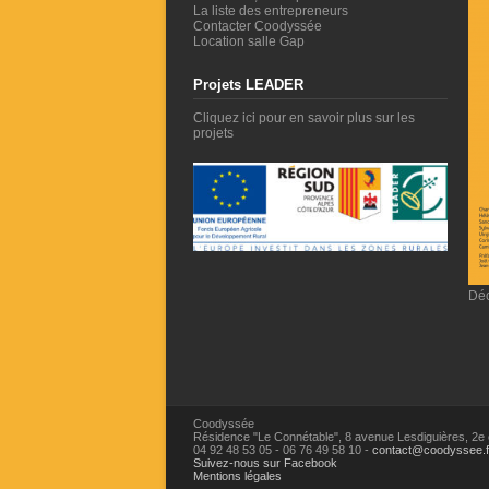
La liste des entrepreneurs
Contacter Coodyssée
Location salle Gap
Projets LEADER
Cliquez ici pour en savoir plus sur les
projets
Déc
Coodyssée
Résidence "Le Connétable",
8 avenue Lesdiguières,
2e 
04 92 48 53 05
-
06 76 49 58 10
-
contact@coodyssee.f
Suivez-nous sur Facebook
Mentions légales