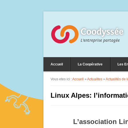
Coodyssée
L'entreprise partagée
Accueil
La Coopérative
Les En
Vous etes ici :
Accueil
»
Actualites
»
Actualités de 
Linux Alpes: l’informati
L’association Li