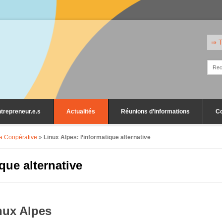
⇒ T
trepreneur.e.s
Actualités
Réunions d’informations
C
la Coopérative
»
Linux Alpes: l’informatique alternative
que alternative
nux Alpes