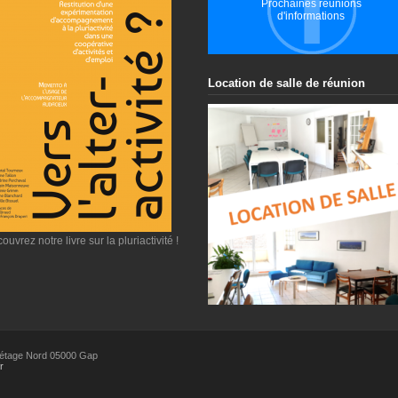
Prochaines réunions
d'informations
Location de salle de réunion
ouvrez notre livre sur la pluriactivité !
étage Nord
05000
Gap
r