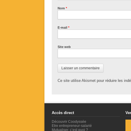
Nom
*
E-mail
*
Site web
Ce site utilise Akismet pour réduire les ind
Accès direct
Ver
Découvrir Coodyssée
Etre entrepreneur-salarié
Mutualiser, c’est quoi ?