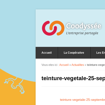
Coodyssée
L'entreprise partagée
Accueil
La Coopérative
Les En
Vous etes ici :
Accueil
»
Actualites
»
teinture-veg
teinture-vegetale-25-se
teinture-vegetale-25-septemb