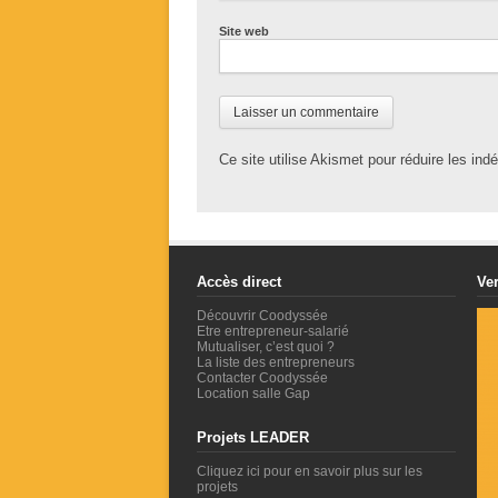
Site web
Ce site utilise Akismet pour réduire les ind
Accès direct
Ver
Découvrir Coodyssée
Etre entrepreneur-salarié
Mutualiser, c’est quoi ?
La liste des entrepreneurs
Contacter Coodyssée
Location salle Gap
Projets LEADER
Cliquez ici pour en savoir plus sur les
projets