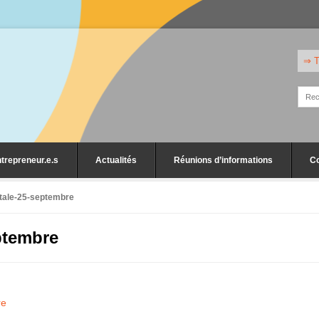
⇒ T
trepreneur.e.s
Actualités
Réunions d’informations
C
etale-25-septembre
ptembre
re