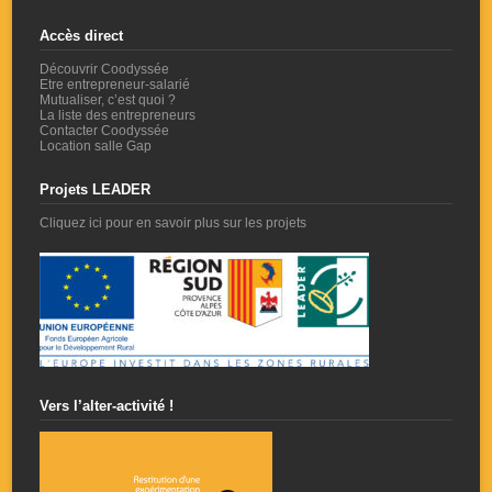
Accès direct
Découvrir Coodyssée
Etre entrepreneur-salarié
Mutualiser, c’est quoi ?
La liste des entrepreneurs
Contacter Coodyssée
Location salle Gap
Projets LEADER
Cliquez ici pour en savoir plus sur les projets
Vers l’alter-activité !