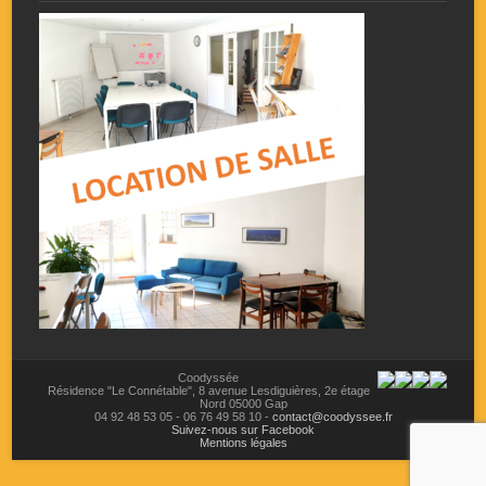
Coodyssée
Résidence "Le Connétable",
8 avenue Lesdiguières,
2e étage
Nord
05000
Gap
04 92 48 53 05
-
06 76 49 58 10
-
contact@coodyssee.fr
Suivez-nous sur Facebook
Mentions légales