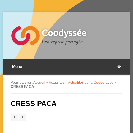
Coodyssée
L'entreprise partagée
Menu
Vous etes ici :
Accueil
»
Actualites
»
Actualités de la Coopérative
»
CRESS PACA
CRESS PACA