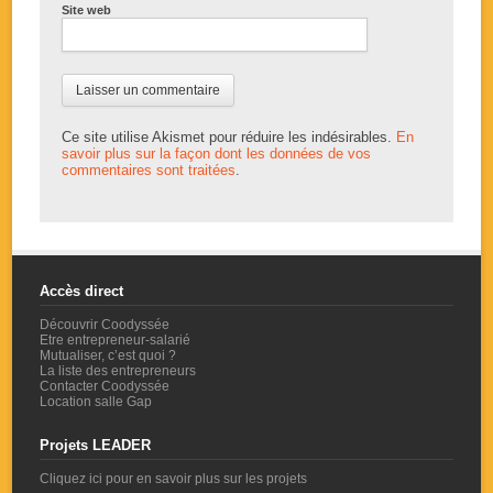
Site web
Ce site utilise Akismet pour réduire les indésirables.
En
savoir plus sur la façon dont les données de vos
commentaires sont traitées
.
Accès direct
Découvrir Coodyssée
Etre entrepreneur-salarié
Mutualiser, c’est quoi ?
La liste des entrepreneurs
Contacter Coodyssée
Location salle Gap
Projets LEADER
Cliquez ici pour en savoir plus sur les projets