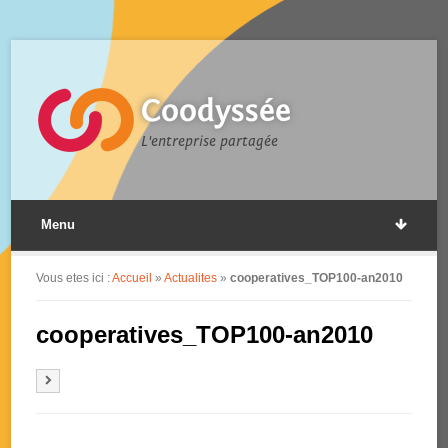
Coodyssée
L'entreprise partagée
Menu
Vous etes ici :
Accueil
»
Actualites
»
cooperatives_TOP100-an2010
cooperatives_TOP100-an2010