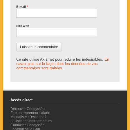
E-mail
*
Site web
Ce site utilise Akismet pour réduire les indésirables.
En
savoir plus sur la façon dont les données de vos
commentaires sont traitées
.
Accès direct
Découvrir Coodyssée
Etre entrepreneur-salarié
Mutualiser, c’est quoi ?
La liste des entrepreneurs
Contacter Coodyssée
Location salle Gap