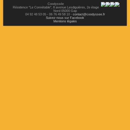
Coodyssée
Résidence "Le Connétable",
8 avenue Lesdiguières,
2e étage
Nord
05000
Gap
04 92 48 53 05
-
06 76 49 58 10
-
contact@coodyssee.fr
Suivez-nous sur Facebook
Mentions légales