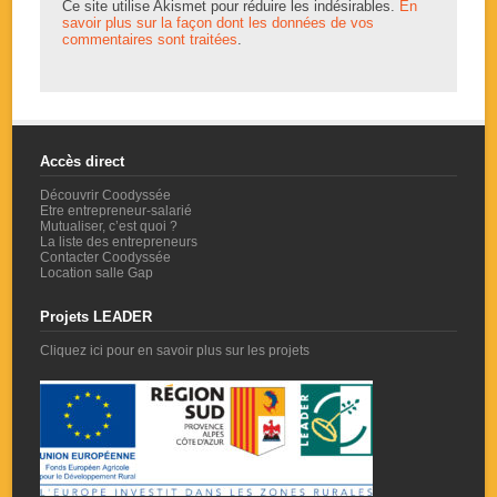
Ce site utilise Akismet pour réduire les indésirables.
En
savoir plus sur la façon dont les données de vos
commentaires sont traitées
.
Accès direct
Découvrir Coodyssée
Etre entrepreneur-salarié
Mutualiser, c’est quoi ?
La liste des entrepreneurs
Contacter Coodyssée
Location salle Gap
Projets LEADER
Cliquez ici pour en savoir plus sur les projets